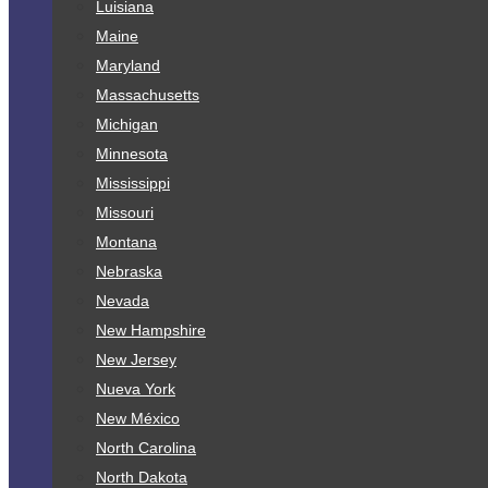
Luisiana
Maine
Maryland
Massachusetts
Michigan
Minnesota
Mississippi
Missouri
Montana
Nebraska
Nevada
New Hampshire
New Jersey
Nueva York
New México
North Carolina
North Dakota