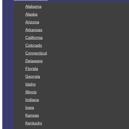
Alabama
Alaska
Arizona
Arkansas
California
Colorado
Connecticut
Delaware
Florida
Georgia
Idaho
Illinois
Indiana
Iowa
Kansas
Kentucky