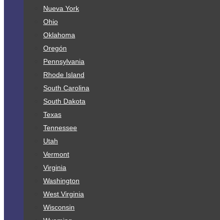
Nueva York
Ohio
Oklahoma
Oregón
Pennsylvania
Rhode Island
South Carolina
South Dakota
Texas
Tennessee
Utah
Vermont
Virginia
Washington
West Virginia
Wisconsin