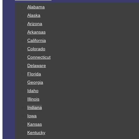
Alabama
Alaska
Arizona
Arkansas
California
Colorado
Connecticut
Delaware
Florida
Georgia
Idaho
Illinois
Indiana
Iowa
Kansas
Kentucky