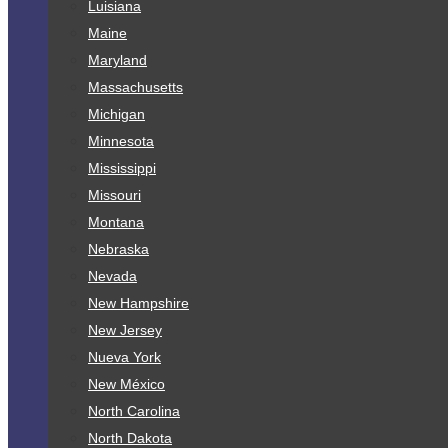
Luisiana
Maine
Maryland
Massachusetts
Michigan
Minnesota
Mississippi
Missouri
Montana
Nebraska
Nevada
New Hampshire
New Jersey
Nueva York
New México
North Carolina
North Dakota