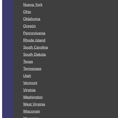
Nueva York
Ohio
Oklahoma
Oregón
Pennsylvania
Rhode Island
South Carolina
South Dakota
Texas
Tennessee
Utah
Vermont
Virginia
Washington
West Virginia
Wisconsin