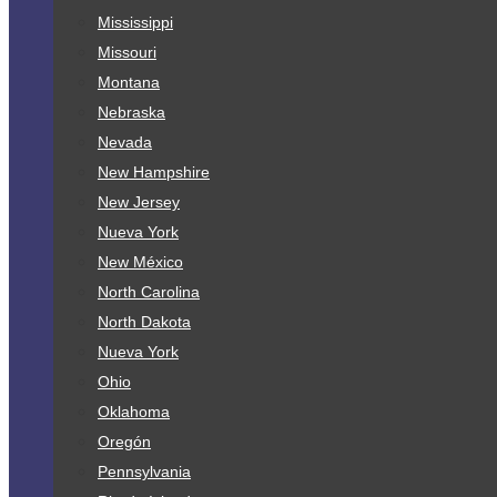
Mississippi
Missouri
Montana
Nebraska
Nevada
New Hampshire
New Jersey
Nueva York
New México
North Carolina
North Dakota
Nueva York
Ohio
Oklahoma
Oregón
Pennsylvania