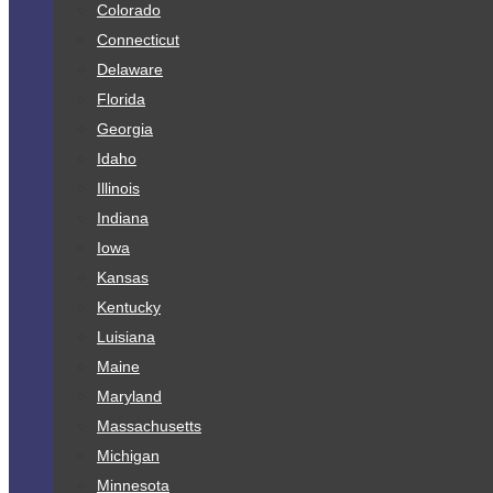
Colorado
Connecticut
Delaware
Florida
Georgia
Idaho
Illinois
Indiana
Iowa
Kansas
Kentucky
Luisiana
Maine
Maryland
Massachusetts
Michigan
Minnesota